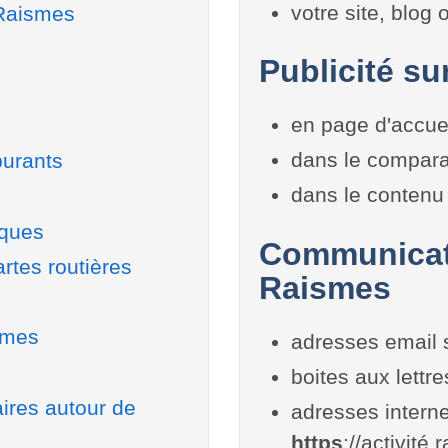
votre site, blog
 Raismes
Publicité su
en page d'accue
dans le compara
burants
dans le contenu 
iques
Communicati
rtes routières
Raismes
smes
adresses email 
boites aux lettr
aires autour de
adresses interne
https
://activité.