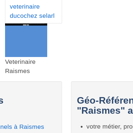
veterinaire
ducochez selarl
Veterinaire
Raismes
s
Géo-Référen
"Raismes" a
votre métier, pro
nnels à Raismes