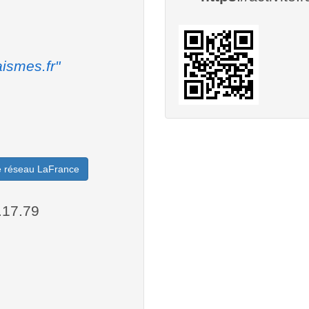
ismes.fr"
le réseau LaFrance
.17.79