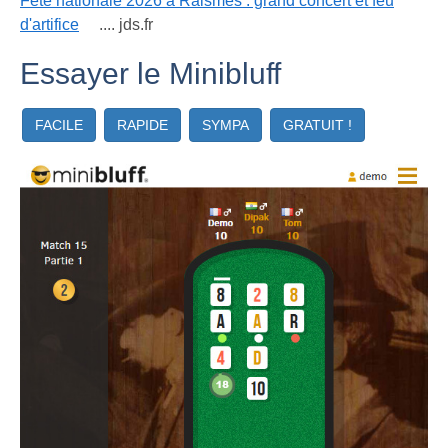
Fête nationale 2026 à Raismes : grand concert et feu
d'artifice
.... jds.fr
Essayer le Minibluff
FACILE
RAPIDE
SYMPA
GRATUIT !