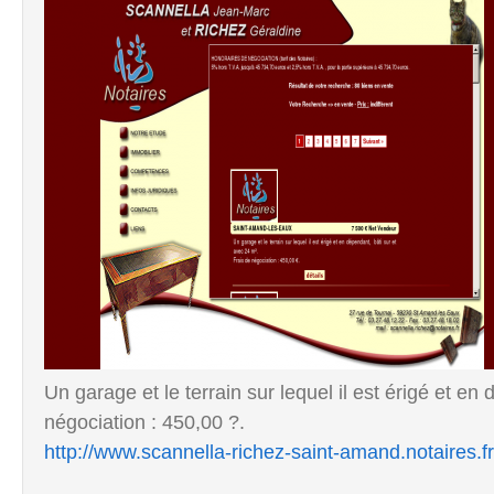
Un garage et le terrain sur lequel il est érigé et en
négociation : 450,00 ?.
http://www.scannella-richez-saint-amand.notaires.fr